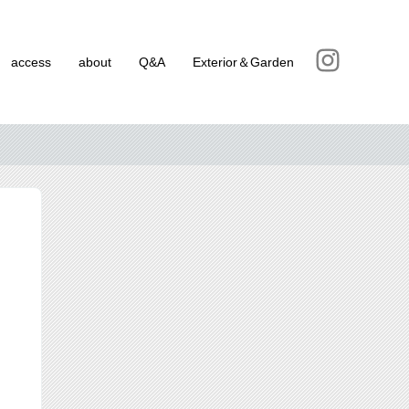
access
about
Q&A
Exterior＆Garden